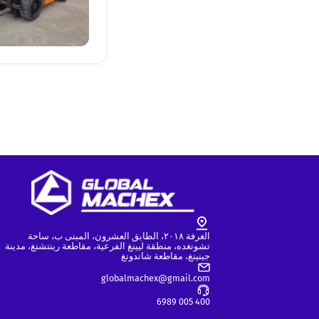
الغرفة ٢٠١٨، الطابق العشرون، المبنى ب، ساحة
تشونغده، منطقة ليينغ الفرعية، مقاطعة رينتشنغ، مدينة
جينينغ، مقاطعة شاندونغ
globalmachex@gmail.com
400 005 6989