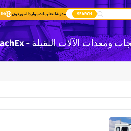
SEARCH
مدونة
التعليمات
موارد
الموردون
 IN
 ومعدات الآلات الثقيلة - GlobalMachEx