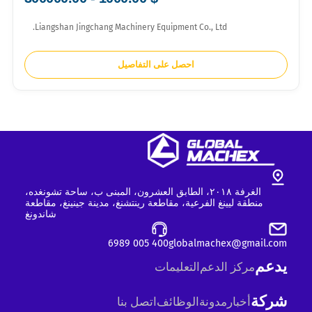
Liangshan Jingchang Machinery Equipment Co., Ltd.
احصل على التفاصيل
الغرفة ٢٠١٨، الطابق العشرون، المبنى ب، ساحة تشونغده،
منطقة ليينغ الفرعية، مقاطعة رينتشنغ، مدينة جينينغ، مقاطعة
شاندونغ
400 005 6989
globalmachex@gmail.com
يدعم
مركز الدعم
التعليمات
شركة
أخبار
مدونة
الوظائف
اتصل بنا